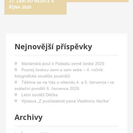
t
27. ZÁŘÍ DO NEDĚLE 4.
ŘÍJNA 2020
n
a
v
i
g
Nejnovější příspěvky
a
t
Mariánská pouť k Palladiu země české 2026
i
Poznej českou zemi a sám sebe – 4. ročník
o
fotografické soutěže poutníků
Těšíme se na Vás o víkendu 4. a 5. července i ve
n
sváteční pondělí 6. července 2026
Letní soutěž Déčka
Výstava „Z pozůstalosti pana Vladimíra Vacíka“
Archivy