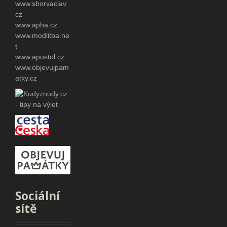
www.sborvaclav.
cz
www.apha.cz
www.modlitba.ne
t
www.apostol.cz
www.objevujpam
atky.cz
Sociální
sítě