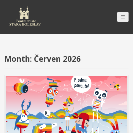
S
k
i
p
t
o
c
o
n
Month:
Červen 2026
t
e
n
t