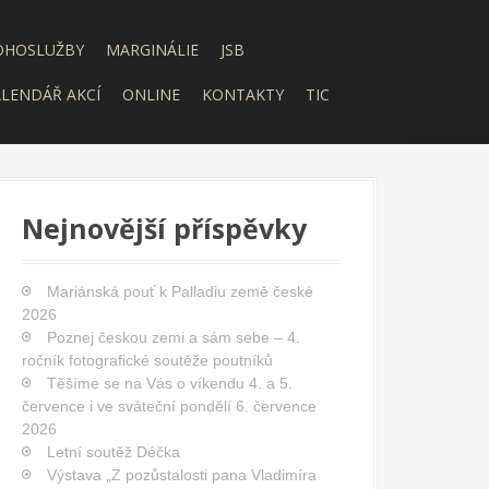
OHOSLUŽBY
MARGINÁLIE
JSB
LENDÁŘ AKCÍ
ONLINE
KONTAKTY
TIC
Nejnovější příspěvky
Mariánská pouť k Palladiu země české
2026
Poznej českou zemi a sám sebe – 4.
ročník fotografické soutěže poutníků
Těšíme se na Vás o víkendu 4. a 5.
července i ve sváteční pondělí 6. července
2026
Letní soutěž Déčka
Výstava „Z pozůstalosti pana Vladimíra