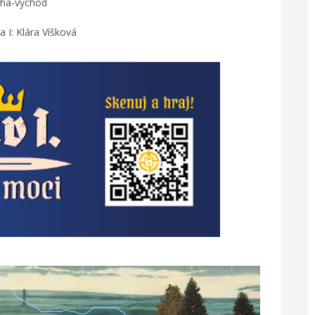
aha-východ
 I: Klára Víšková