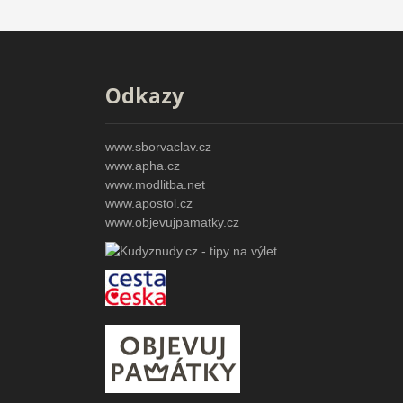
Odkazy
www.sborvaclav.cz
www.apha.cz
www.modlitba.net
www.apostol.cz
www.objevujpamatky.cz