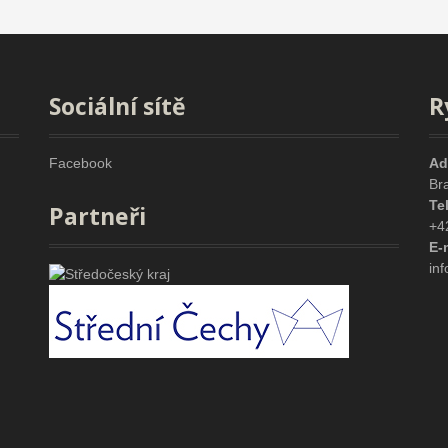
Sociální sítě
R
Facebook
Ad
Br
Te
Partneři
+4
E-
in