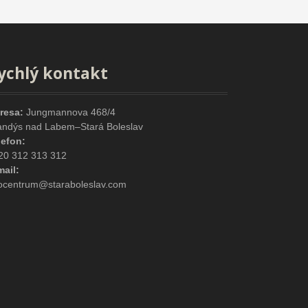
ychlý kontakt
resa:
Jungmannova 468/4
andýs nad Labem–Stará Boleslav
lefon:
20 312 313 312
mail:
focentrum@staraboleslav.com