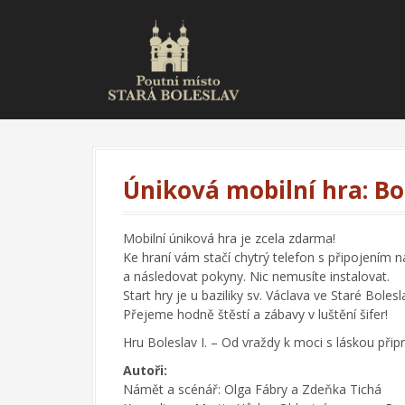
S
k
i
p
t
o
c
o
n
t
Úniková mobilní hra: Bol
e
n
t
Mobilní úniková hra je zcela zdarma!
Ke hraní vám stačí chytrý telefon s připojením n
a následovat pokyny. Nic nemusíte instalovat.
Start hry je u baziliky sv. Václava ve Staré Bolesla
Přejeme hodně štěstí a zábavy v luštění šifer!
Hru Boleslav I. – Od vraždy k moci s láskou přip
Autoři:
Námět a scénář: Olga Fábry a Zdeňka Tichá