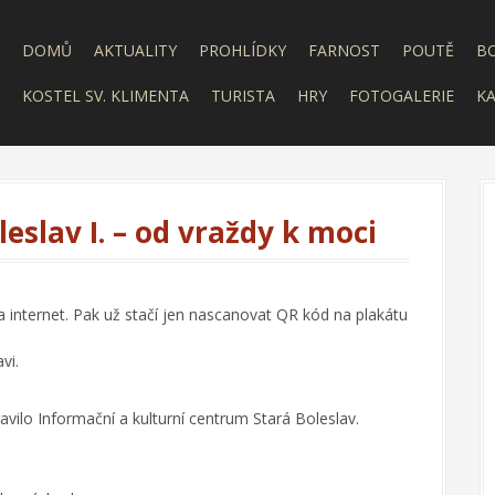
DOMŮ
AKTUALITY
PROHLÍDKY
FARNOST
POUTĚ
B
KOSTEL SV. KLIMENTA
TURISTA
HRY
FOTOGALERIE
KA
eslav I. – od vraždy k moci
a internet. Pak už stačí jen nascanovat QR kód na plakátu
vi.
ravilo Informační a kulturní centrum Stará Boleslav.