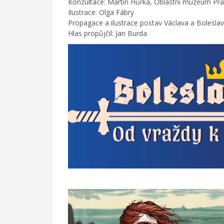
Konzultace: Martin Hůrka, Oblastní muzeum Pr
Ilustrace: Olga Fábry
Propagace a ilustrace postav Václava a Boleslava
Hlas propůjčil: Jan Burda
V
i
d