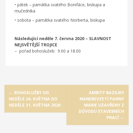
• pátek – památka svatého Bonifáce, biskupa a
mučedníka
• sobota – památka svatého Norberta, biskupa
Následující neděle 7. června 2020 – SLAVNOST
NEJSVĚTĚJŠÍ TROJICE
– pořad bohoslužeb: 9.00 a 18.00
P
←
BOHOSLUŽBY OD
AMBITY BAZILIKY
o
NEDĚLE 24. KVĚTNA DO
NANEBEVZETÍ PANNY
s
NEDĚLE 31. KVĚTNA 2020
MARIE UZAVŘENY Z
t
DŮVODU STAVEBNÍCH
PRACÍ
→
n
a