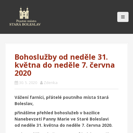
S
k
i
p
t
o
c
o
n
Bohoslužby od neděle 31.
t
května do neděle 7. června
e
2020
n
t
30. 5. 2020
Zdenka
Vážení farníci, přátelé poutního místa Stará
Boleslav,
přinášíme přehled bohoslužeb v bazilice
Nanebevzetí Panny Marie ve Staré Boleslavi
od neděle 31. května do neděle 7. června 2020.