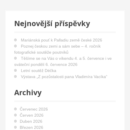
v
i
g
Nejnovější příspěvky
a
t
Mariánská pouť k Palladiu země české 2026
i
Poznej českou zemi a sám sebe – 4. ročník
o
fotografické soutěže poutníků
Těšíme se na Vás o víkendu 4. a 5. července i ve
n
sváteční pondělí 6. července 2026
Letní soutěž Déčka
Výstava „Z pozůstalosti pana Vladimíra Vacíka“
Archivy
Červenec 2026
Červen 2026
Duben 2026
Březen 2026