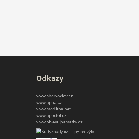
Odkazy
www.sborvaclav.cz
www.apha.cz
www.modlitba.net
www.apostol.cz
www.objevujpamatky.cz