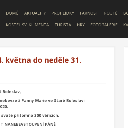
DOMŮ
AKTUALITY
PROHLÍDKY
FARNOST
POUTĚ
B
KOSTEL SV. KLIMENTA
TURISTA
HRY
FOTOGALERIE
KA
. května do neděle 31.
á Boleslav,
nebevzetí Panny Marie ve Staré Boleslavi
020.
 svaté přítomno 300 věřících.
VNOST NANEBEVSTOUPENÍ PÁNĚ