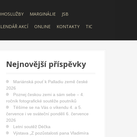
OHOSLUŽBY
MARGINÁLIE
JSB
LENDÁŘ AKCÍ
ONLINE
KONTAKTY
TIC
Nejnovější příspěvky
Mariánská pouť k Palladiu země české
2026
Poznej českou zemi a sám sebe – 4.
ročník fotografické soutěže poutníků
Těšíme se na Vás o víkendu 4. a 5.
července i ve sváteční pondělí 6. července
2026
Letní soutěž Déčka
Výstava „Z pozůstalosti pana Vladimíra