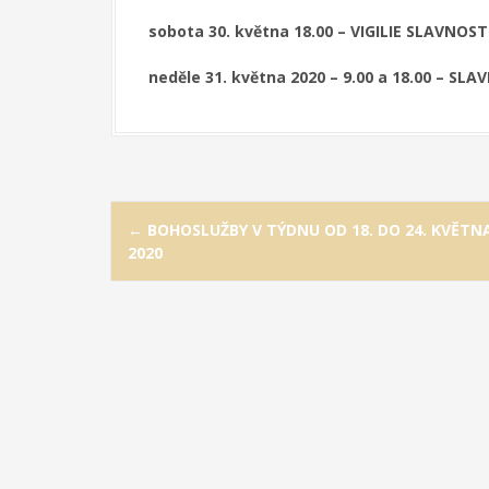
sobota 30. května 18.00 – VIGILIE SLAVNO
neděle 31. května 2020 – 9.00 a 18.00 – 
P
←
BOHOSLUŽBY V TÝDNU OD 18. DO 24. KVĚTN
o
2020
s
t
n
a
v
i
g