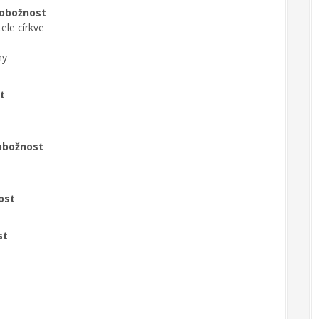
pobožnost
ele církve
ny
t
pobožnost
ost
st