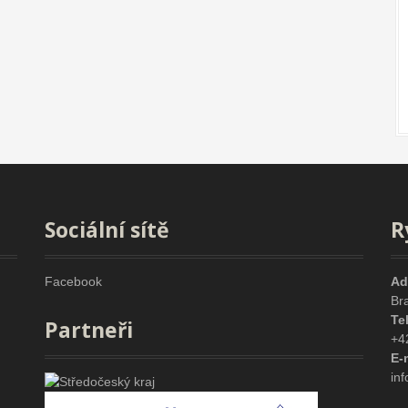
Sociální sítě
R
Facebook
Ad
Br
Te
Partneři
+4
E-
in