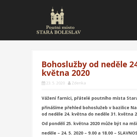
S
k
i
p
t
o
c
o
n
t
Bohoslužby od neděle 24
e
května 2020
n
t
23. 5. 2020
Zdenka
Vážení farníci, přátelé poutního místa Star
přinášíme přehled bohoslužeb v bazilice Na
od neděle 24. května do neděle 31. května 2
Od pondělí 25. května 2020 může být na mši
neděle – 24. 5. 2020 – 9.00 a 18.00 – SLA