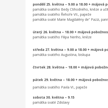
pondělí 25. května – 9.00 a 18.00 + májová 
památka svatého Bedy Ctihodného, kněze a učit
památka svatého Řehoře VII., papeže
památka svaté Marie Magdalény de“ Pazzi, pan
úterý 26. května – 18.00 + májová pobožnos
památka svatého Filipa Neriho, kněze
středa 27. května – 9.00 a 18.00 + májová 
památka svatého Augustina, biskupa
čtvrtek 28. května – 18.00 + májová pobožn
pátek 29. května – 18.00 + májová pobožno
památka svatého Pavla VI., papeže
sobota 30. května – 9.15
památka svaté Zdislavy