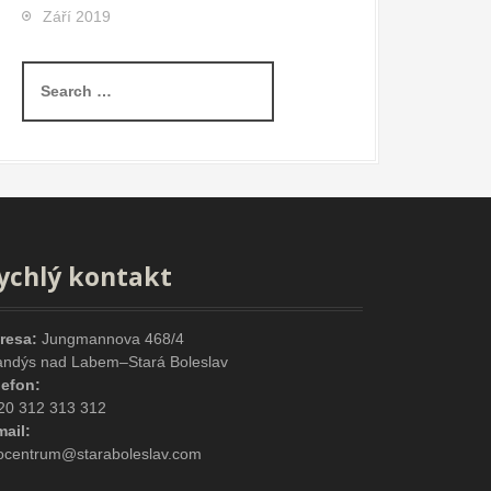
Září 2019
S
e
a
r
c
h
f
o
r
ychlý kontakt
:
resa:
Jungmannova 468/4
andýs nad Labem–Stará Boleslav
lefon:
20 312 313 312
mail:
focentrum@staraboleslav.com