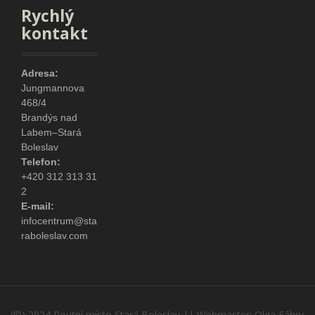
Rychlý
kontakt
Adresa:
Jungmannova
468/4
Brandýs nad
Labem–Stará
Boleslav
Telefon:
+420 312 313 31
2
E-mail:
infocentrum@sta
raboleslav.com
(©) 2024 Poutní místo Stará Boleslav || Webmaster: Olga Fábry