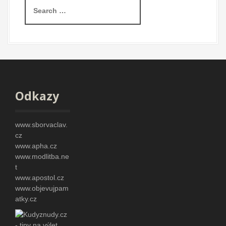
S
e
a
r
c
h
f
o
r
Odkazy
:
www.sborvaclav.
cz
www.apha.cz
www.modlitba.ne
t
www.apostol.cz
www.objevujpam
atky.cz