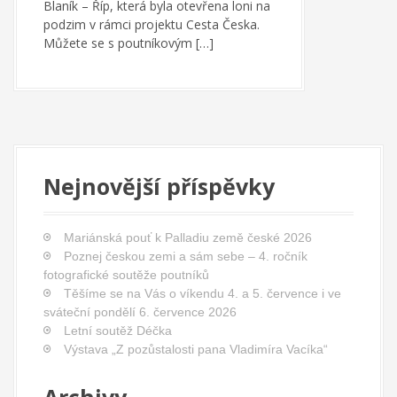
Blaník – Říp, která byla otevřena loni na
podzim v rámci projektu Cesta Česka.
Můžete se s poutníkovým […]
Nejnovější příspěvky
Mariánská pouť k Palladiu země české 2026
Poznej českou zemi a sám sebe – 4. ročník
fotografické soutěže poutníků
Těšíme se na Vás o víkendu 4. a 5. července i ve
sváteční pondělí 6. července 2026
Letní soutěž Déčka
Výstava „Z pozůstalosti pana Vladimíra Vacíka“
Archivy