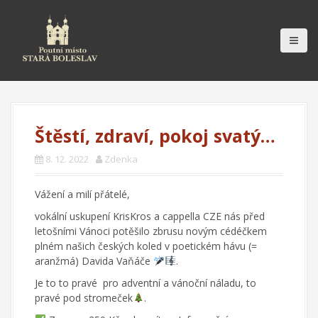
S
k
i
p
t
o
c
o
n
Štěstí, zdraví, pokoj svatý…
t
e
8. 12. 2022
Zdenka
n
t
Vážení a milí přátelé,
vokální uskupení
KrisKros a cappella CZE
nás před
letošními Vánoci potěšilo zbrusu novým cédéčkem
plném našich českých koled v poetickém hávu (=
aranžmá) Davida Vaňáče
.
Je to to pravé pro adventní a vánoční náladu, to
pravé pod stromeček
.