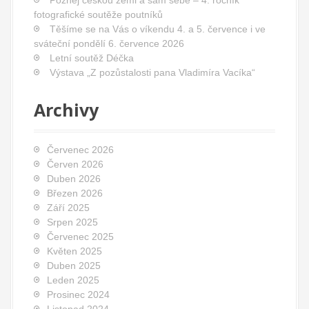
Poznej českou zemi a sám sebe – 4. ročník
t
fotografické soutěže poutníků
i
Těšíme se na Vás o víkendu 4. a 5. července i ve
o
sváteční pondělí 6. července 2026
Letní soutěž Déčka
n
Výstava „Z pozůstalosti pana Vladimíra Vacíka“
Archivy
Červenec 2026
Červen 2026
Duben 2026
Březen 2026
Září 2025
Srpen 2025
Červenec 2025
Květen 2025
Duben 2025
Leden 2025
Prosinec 2024