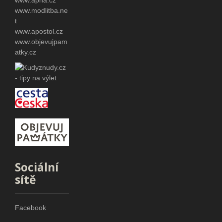
www.apha.cz
www.modlitba.ne
t
www.apostol.cz
www.objevujpam
atky.cz
Sociální
sítě
Facebook