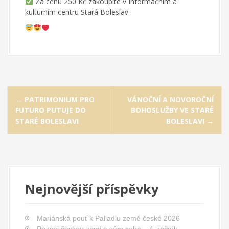
Za cenu 250 Kč zakoupíte v Informačním a
kulturním centru Stará Boleslav.
P
←
PATRIMONIUM PRO
VÁNOČNÍ A NOVOROČNÍ
o
FUTURO PUTUJE DO
BOHOSLUŽBY VE STARÉ
s
STARÉ BOLESLAVI
BOLESLAVI
→
t
n
a
v
Nejnovější příspěvky
i
g
a
Mariánská pouť k Palladiu země české 2026