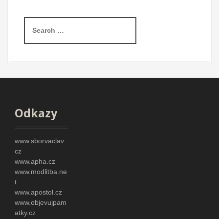
S
e
a
r
c
h
f
o
r
Odkazy
:
www.sborvaclav.
cz
www.apha.cz
www.modlitba.ne
t
www.apostol.cz
www.objevujpam
atky.cz