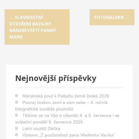
P
←
SLAVNOSTNÍ
FOTOGALERIE
→
o
OTEVŘENÍ BAZILIKY
s
NANEBEVZETÍ PANNY
t
MARIE
n
a
v
i
Nejnovější příspěvky
g
a
Mariánská pouť k Palladiu země české 2026
t
Poznej českou zemi a sám sebe – 4. ročník
i
fotografické soutěže poutníků
o
Těšíme se na Vás o víkendu 4. a 5. července i ve
sváteční pondělí 6. července 2026
n
Letní soutěž Déčka
Výstava „Z pozůstalosti pana Vladimíra Vacíka“