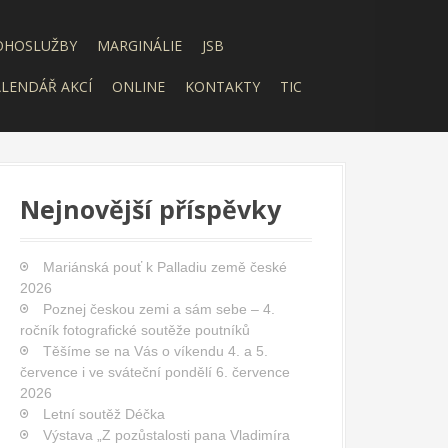
OHOSLUŽBY
MARGINÁLIE
JSB
LENDÁŘ AKCÍ
ONLINE
KONTAKTY
TIC
Nejnovější příspěvky
Mariánská pouť k Palladiu země české
2026
Poznej českou zemi a sám sebe – 4.
ročník fotografické soutěže poutníků
Těšíme se na Vás o víkendu 4. a 5.
července i ve sváteční pondělí 6. července
2026
Letní soutěž Déčka
Výstava „Z pozůstalosti pana Vladimíra