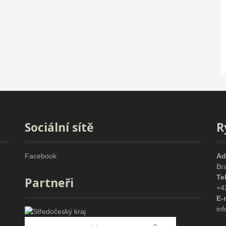
Sociální sítě
R
Facebook
Ad
Br
Te
Partneři
+4
E-
in