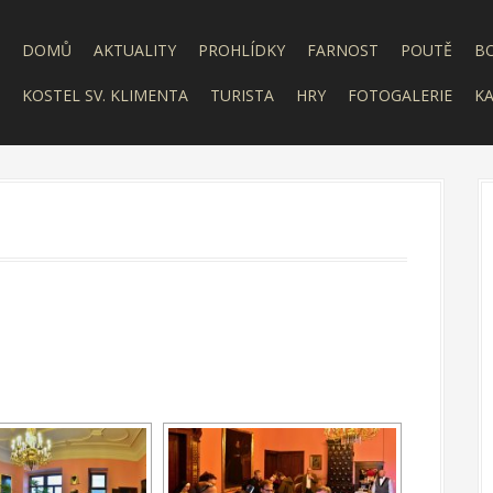
DOMŮ
AKTUALITY
PROHLÍDKY
FARNOST
POUTĚ
B
KOSTEL SV. KLIMENTA
TURISTA
HRY
FOTOGALERIE
KA