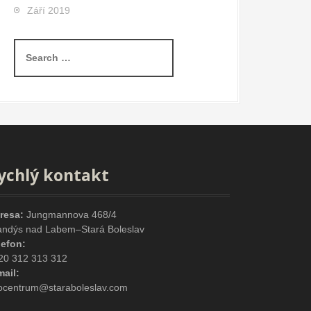
Září 2019
S
e
a
r
c
h
f
o
r
ychlý kontakt
:
resa:
Jungmannova 468/4
andýs nad Labem–Stará Boleslav
lefon:
20 312 313 312
mail:
focentrum@staraboleslav.com