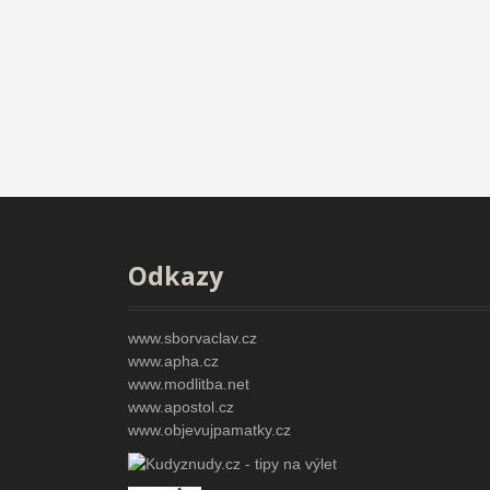
Odkazy
www.sborvaclav.cz
www.apha.cz
www.modlitba.net
www.apostol.cz
www.objevujpamatky.cz