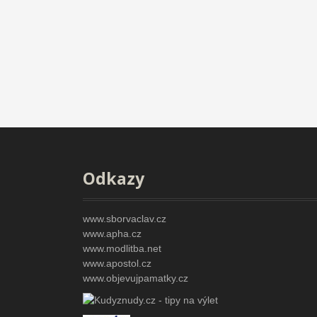
Odkazy
www.sborvaclav.cz
www.apha.cz
www.modlitba.net
www.apostol.cz
www.objevujpamatky.cz