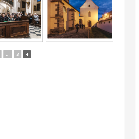
...
3
4