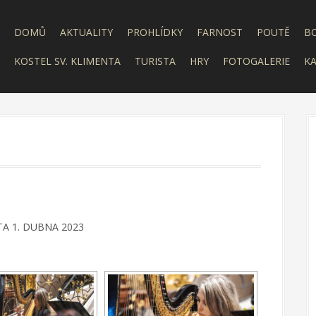
DOMŮ
AKTUALITY
PROHLÍDKY
FARNOST
POUTĚ
B
KOSTEL SV. KLIMENTA
TURISTA
HRY
FOTOGALERIE
KA
A 1. DUBNA 2023