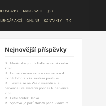
OHOSLUŽBY
MARGINÁLIE
JSB
LENDÁŘ AKCÍ
ONLINE
KONTAKTY
TIC
Nejnovější příspěvky
Mariánská pouť k Palladiu země české
2026
Poznej českou zemi a sám sebe – 4.
ročník fotografické soutěže poutníků
Těšíme se na Vás o víkendu 4. a 5.
července i ve sváteční pondělí 6. července
2026
Letní soutěž Déčka
Výstava „Z pozůstalosti pana Vladimíra