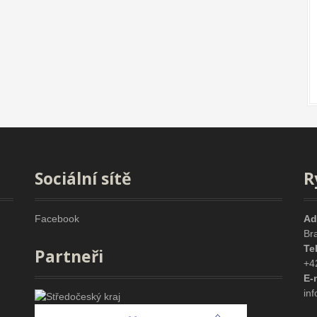
Sociální sítě
R
Facebook
Ad
Br
Te
Partneři
+4
E-
in