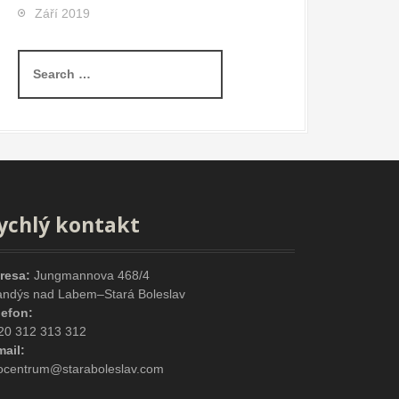
Září 2019
S
e
a
r
c
h
f
o
r
ychlý kontakt
:
resa:
Jungmannova 468/4
andýs nad Labem–Stará Boleslav
lefon:
20 312 313 312
mail:
focentrum@staraboleslav.com