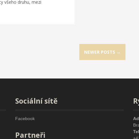
ěty všeho druhu, mezi
NEWER POSTS
→
Sociální sítě
R
Facebook
Ad
Br
Te
Partneři
+4