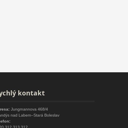
ychlý kontakt
resa:
Jungmannova 468/4
andýs nad Labem–Stará Boleslav
lefon:
20 312 313 312