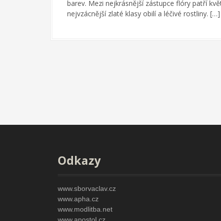
barev. Mezi nejkrásnější zástupce flóry patří kv
nejvzácnější zlaté klasy obilí a léčivé rostliny. […]
P
o
s
t
s
n
a
Odkazy
v
i
www.sborvaclav.cz
g
www.apha.cz
www.modlitba.net
a
www.apostol.cz