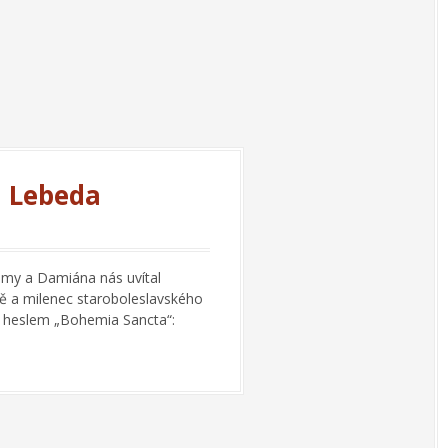
n Lebeda
smy a Damiána nás uvítal
ě a milenec staroboleslavského
il heslem „Bohemia Sancta“: