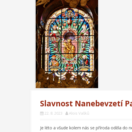
Slavnost Nanebevzetí P
22. 8. 2023
Alois Vašků
Je léto a všude kolem nás se příroda oděla do ne