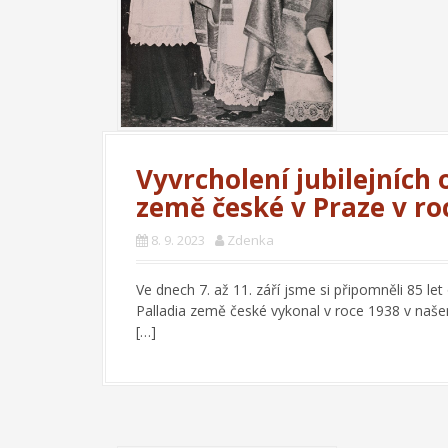
Vyvrcholení jubilejních 
země české v Praze v ro
8. 9. 2023
Zdenka
Ve dnech 7. až 11. září jsme si připomněli 85 le
Palladia země české vykonal v roce 1938 v naše
[…]