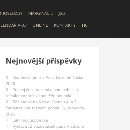
OHOSLUŽBY
MARGINÁLIE
JSB
LENDÁŘ AKCÍ
ONLINE
KONTAKTY
TIC
Nejnovější příspěvky
Mariánská pouť k Palladiu země české
2026
Poznej českou zemi a sám sebe – 4.
ročník fotografické soutěže poutníků
Těšíme se na Vás o víkendu 4. a 5.
července i ve sváteční pondělí 6. července
2026
Letní soutěž Déčka
Výstava „Z pozůstalosti pana Vladimíra