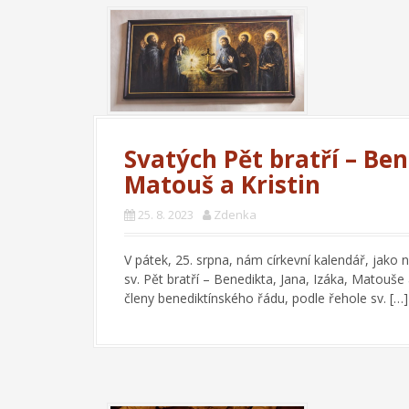
Svatých Pět bratří – Bene
Matouš a Kristin
25. 8. 2023
Zdenka
V pátek, 25. srpna, nám církevní kalendář, jak
sv. Pět bratří – Benedikta, Jana, Izáka, Matouše a 
členy benediktínského řádu, podle řehole sv. […]