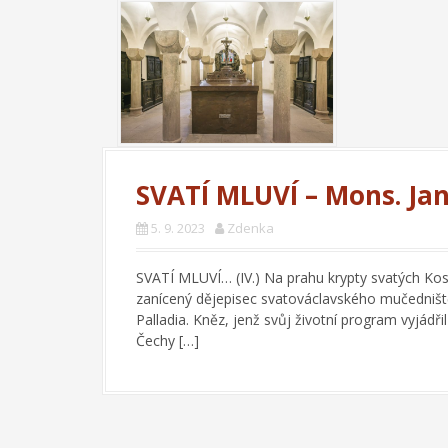
SVATÍ MLUVÍ – Mons. Ja
5. 9. 2023
Zdenka
SVATÍ MLUVÍ… (IV.) Na prahu krypty svatých Ko
zanícený dějepisec svatováclavského mučedništ
Palladia. Kněz, jenž svůj životní program vyjádř
Čechy […]