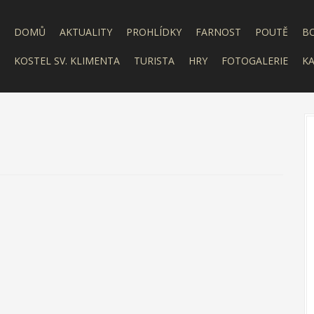
DOMŮ
AKTUALITY
PROHLÍDKY
FARNOST
POUTĚ
B
KOSTEL SV. KLIMENTA
TURISTA
HRY
FOTOGALERIE
KA